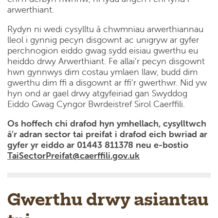
arwerthiant.
Rydyn ni wedi cysylltu â chwmnïau arwerthiannau
lleol i gynnig pecyn disgownt ac unigryw ar gyfer
perchnogion eiddo gwag sydd eisiau gwerthu eu
heiddo drwy Arwerthiant. Fe allai’r pecyn disgownt
hwn gynnwys dim costau ymlaen llaw, budd dim
gwerthu dim ffi a disgownt ar ffi’r gwerthwr. Nid yw
hyn ond ar gael drwy atgyfeiriad gan Swyddog
Eiddo Gwag Cyngor Bwrdeistref Sirol Caerffili.
Os hoffech chi drafod hyn ymhellach, cysylltwch
â’r adran sector tai preifat i drafod eich bwriad ar
gyfer yr eiddo ar 01443 811378 neu e-bostio
TaiSectorPreifat@caerffili.gov.uk
Gwerthu drwy asiantau