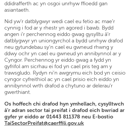
ddidrafferth ac yn osgoi unrhyw ffioedd gan
asiantaeth.
Nid yw’r datblygwyr wedi cael eu fetio ac mae’r
cynnig i fod ar y rhestr yn agored i bawb. Bydd
angen i’r perchennog eiddo gwag gysylltu â’r
datblygwyr yn uniongyrchol a bydd unrhyw drafod
neu gytundebau sy’n cael eu gwneud rhwng y
ddwy ochr yn cael eu gwneud yn annibynnol ar y
Cyngor. Perchennog yr eiddo gwag a fydd yn
gyfrifol am sicrhau ei fod yn cael pris teg am y
trawsgludo. Rydyn ni’n awgrymu eich bod yn ceisio
cyngor cyfreithiol ac yn cael prisio eich eiddo yn
annibynnol wrth drafod a chytuno ar delerau’r
gwerthiant.
Os hoffech chi drafod hyn ymhellach, cysylltwch
â’r adran sector tai preifat i drafod eich bwriad ar
gyfer yr eiddo ar 01443 811378 neu E-bostio
TaiSectorPreifat@caerffili.gov.uk