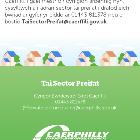
Caerffili. I gael rhestr o’r cynigion arbennig hyn,
cysylltwch â’r adran sector tai preifat i drafod eich
bwriad ar gyfer yr eiddo ar 01443 811378 neu e-
bostio
TaiSectorPreifat@caerffili.gov.uk
Tai Sector Preifat
Cyngor Bwrdeistref Sirol Caerffili
01443 811378

privatesectorhousing@caerphilly.gov.uk