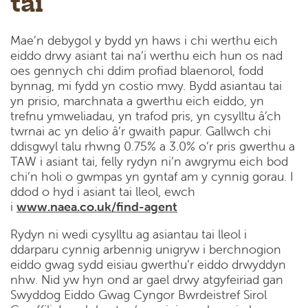
tai
Mae’n debygol y bydd yn haws i chi werthu eich
eiddo drwy asiant tai na’i werthu eich hun os nad
oes gennych chi ddim profiad blaenorol, fodd
bynnag, mi fydd yn costio mwy. Bydd asiantau tai
yn prisio, marchnata a gwerthu eich eiddo, yn
trefnu ymweliadau, yn trafod pris, yn cysylltu â’ch
twrnai ac yn delio â’r gwaith papur. Gallwch chi
ddisgwyl talu rhwng 0.75% a 3.0% o’r pris gwerthu a
TAW i asiant tai, felly rydyn ni’n awgrymu eich bod
chi’n holi o gwmpas yn gyntaf am y cynnig gorau. I
ddod o hyd i asiant tai lleol, ewch
i
www.naea.co.uk/find-agent
Rydyn ni wedi cysylltu ag asiantau tai lleol i
ddarparu cynnig arbennig unigryw i berchnogion
eiddo gwag sydd eisiau gwerthu’r eiddo drwyddyn
nhw. Nid yw hyn ond ar gael drwy atgyfeiriad gan
Swyddog Eiddo Gwag Cyngor Bwrdeistref Sirol