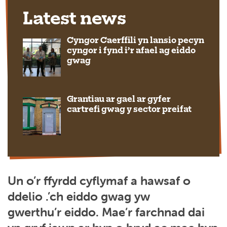
Latest news
Cyngor Caerffili yn lansio pecyn
cyngor i fynd i’r afael ag eiddo
gwag
Grantiau ar gael ar gyfer
cartrefi gwag y sector preifat
Un o’r ffyrdd cyflymaf a hawsaf o
ddelio .’ch eiddo gwag yw
gwerthu’r
eiddo. Mae’r farchnad dai