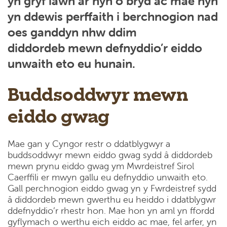
yn gryf iawn ar hyn o bryd ac mae hyn
yn
ddewis perffaith i berchnogion nad
oes ganddyn nhw ddim
diddordeb
mewn defnyddio’r eiddo
unwaith eto eu hunain.
Buddsoddwyr mewn
eiddo gwag
Mae gan y Cyngor restr o ddatblygwyr a
buddsoddwyr mewn eiddo gwag sydd â diddordeb
mewn prynu eiddo gwag ym Mwrdeistref Sirol
Caerffili er mwyn gallu eu defnyddio unwaith eto.
Gall perchnogion eiddo gwag yn y Fwrdeistref sydd
â diddordeb mewn gwerthu eu heiddo i ddatblygwr
ddefnyddio’r rhestr hon. Mae hon yn aml yn ffordd
gyflymach o werthu eich eiddo ac mae, fel arfer, yn