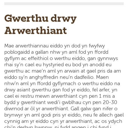
Gwerthu drwy
Arwerthiant
Mae arwerthiannau eiddo yn dod yn fwyfwy
poblogaidd a gallan nhw yn aml fod yn ffordd
gyflym ac effeithiol o werthu eiddo, gan gynnwys
rhai sy’n cael eu hystyried eu bod yn anodd eu
gwerthu ac mae’n aml yn arwain at gael pris da am
eiddo sy’n anghyffredin neu’n dadfeilio. Maen
nhw’n aml yn ffordd gyflymach o werthu eiddo na
drwy asiant gwerthu gan fod yr eiddo, fel arfer, yn
cael ei restru mewn arwerthiant cyn pen 1 mis a
bydd y gwerthiant wedi’i gwblhau cyn pen 20-30
diwrnod ar ôl yr arwerthiant. Gall galw gan nifer o
brynwyr yn aml godi pris yr eiddo, neu fe allech gael
cynnig am yr eiddo cyn yr arwerthiant, ac os ydych
chi’n derbyn hwnnw, ni fydd angen i chi fynd i